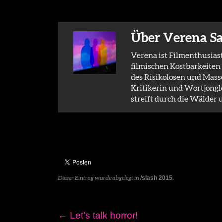
Über Verena S
Verena ist Filmenthusias
filmischen Kostbarkeiten
des Risikolosen und Mass
Kritikerin und Wortjongle
streift durch die Wälder
Dieser Eintrag wurde abgelegt in
/slash 2015
.
←
Let’s talk horror!