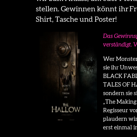
stellen. Gewinnen könnt ihr F
Shirt, Tasche und Poster!
Das Gewinnsp
verständigt. V
Wer Monster 
sie ihr Unw
BLACK FABL
TALES OF H
sondern sie 
„The Making 
Regisseur v
plaudern wir
erst einmal 