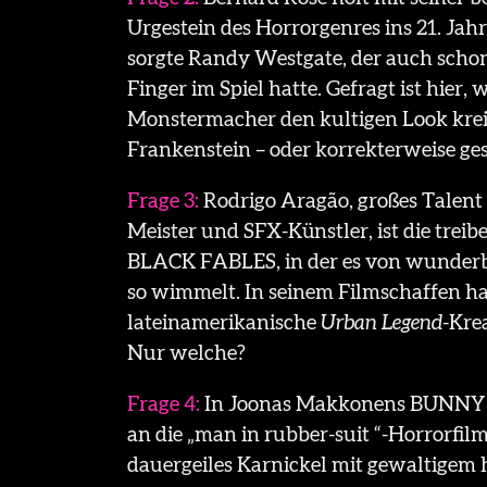
Urgestein des Horrorgenres ins 21. Ja
sorgte Randy Westgate, der auch sc
Finger im Spiel hatte. Gefragt ist hier
Monstermacher den kultigen Look krei
Frankenstein – oder korrekterweise ge
Frage 3:
Rodrigo Aragão, großes Talent 
Meister und SFX-Künstler, ist die trei
BLACK FABLES, in der es von wunder
so wimmelt. In seinem Filmschaffen h
lateinamerikanische
Urban Legend
-Kre
Nur welche?
Frage 4:
In Joonas Makkonens BUNNY
an die „man in rubber-suit “-Horrorfil
dauergeiles Karnickel mit gewaltige