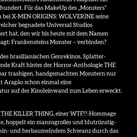
hrhundert. Für das MakeUp des „Monsters“
hon bei X-MEN ORIGINS: WOLVERINE seine
, welcher begnadete Universal Studios
ert hat, den wir bis heute mit dem Namen
sagt: Frankensteins Monster – verbinden?
des brasilianischen Genrekinos, Splatter-
bende Kraft hinter der Horror-Anthologie THE
bar trashigen, handgemachten Monstern nur
at Aragão schon einmal eine
atur auf der Kinoleinwand zum Leben erweckt.
 THE KILLER THING, einer WTF!?-Hommage
me, hoppelt ein mannsgroßes und blutrünstig-
m hin- und herbaumelndem Schwanz durch das