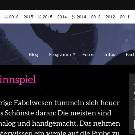
½ 2016
2015
½ 2015
2014
½ 2014
2013
2012
2011
Blog
Programm
Fotos
Infos
Par
nnspiel
rige Fabelwesen tummeln sich heuer
s Schönste daran: Die meisten sind
analog und handgemacht. Das nehmen
erwissen ein wenig auf die Probe zu