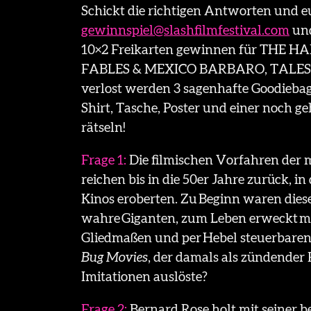
Schickt die richtigen Antworten und e
gewinnspiel@slashfilmfestival.com
und
10×2 Freikarten gewinnen für THE H
FABLES & MEXICO BARBARO, TALES
verlost werden 3 sagenhafte Goodiebag
Shirt, Tasche, Poster und einer noch 
rätseln!
Frage 1:
Die filmischen Vorfahren der 
reichen bis in die 50er Jahre zurück, in
Kinos eroberten. Zu Beginn waren dies
wahre Giganten, zum Leben erweckt mi
Gliedmaßen und per Hebel steuerbaren 
Bug Movies
, der damals als zündender 
Imitationen auslöste?
Frage 2:
Bernard Rose holt mit seiner