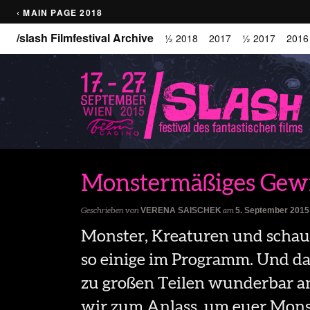
‹ MAIN PAGE 2018
/slash Filmfestival Archive
½ 2018
2017
½ 2017
2016
Monstermäßiges Gewi
Geschrieben von
VERENA SAISCHEK
am
5. September 2015
Monster, Kreaturen und schau
so einige im Programm. Und da
zu großen Teilen wunderbar 
wir zum Anlass, um euer Monst