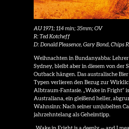
AU 1971; 114 min; 35mm; OV
R: Ted Kotcheff
D: Donald Pleasence, Gary Bond, Chips 
Weihnachten in Bundanyabba: Lehrer J
Sydney, bleibt aber in diesem von de
Outback hängen. Das australische Bier 
Typen verlieren den Bezug zur Wirklich
Albtraum-Fantasie. „Wake in Fright“ i
Australiana, ein gleißend heller, abgr
Wahnsinn: Nach seiner umjubelten Can
jahrzehntelang als Geheimtipp.
„Wake in Fright is a deeply — and I me