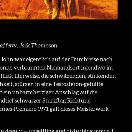
Rafferty, Jack Thompson
ohn war eigentlich auf der Durchreise nach
r Sonne verbrannten Niemandsort irgendwo im
fließt literweise, die schwitzenden, stinkenden
keit, stürzen in eine Testosteron-gefüllte
st ein unbarmherziger Anschlag auf die
undtief schwarzer Sturzflug Richtung
nes-Premiere 1971 galt dieses Meisterwerk
an deeply — unsettling and disturbing movie. I