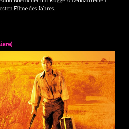
 Budd Boetticher mit Ruggero Deodato einen
esten Filme des Jahres.
iere)