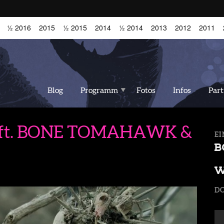
½ 2016
2015
½ 2015
2014
½ 2014
2013
2012
2011
Blog
Programm
Fotos
Infos
Par
 ft. BONE TOMAHAWK &
EI
B
W
DO