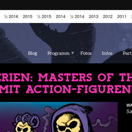
½ 2016
2015
½ 2015
2014
½ 2014
2013
2012
2011
Blog
Programm
Fotos
Infos
Par
ERIEN: MASTERS OF T
 MIT ACTION-FIGURE
W
Sa